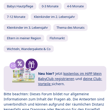
Babys Hautpflege
0-3 Monate
4-6 Monate
7-12 Monate
Kleinkinder im 2. Lebensjahr
Kleinkinder im 3. Lebensjahr
Thema des Monats
Eltern in meiner Region
Flohmarkt
Wichteln, Wanderpakete & Co
Neu hier?
Jetzt
kostenlos im HiPP Mein
BabyClub registrieren
und
deine Club-
Vorteile
sichern.
Bitte beachten: Dieses Forum bildet nur allgemeine
Informationen zum Inhalt der Fragen ab. Die Antworten sind
unverbindlich und können aufgrund der räumlichen Distanz
keinesfalls eine Diagnose oder Beratung für den Einzelfall