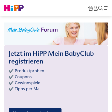
Skip to main content
Warenkor
HiPP M
Such
Jetzt im HiPP Mein BabyClub
registrieren
✔️ Produktproben
✔️ Coupons
✔️ Gewinnspiele
✔️ Tipps per Mail