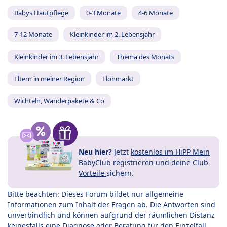
Babys Hautpflege
0-3 Monate
4-6 Monate
7-12 Monate
Kleinkinder im 2. Lebensjahr
Kleinkinder im 3. Lebensjahr
Thema des Monats
Eltern in meiner Region
Flohmarkt
Wichteln, Wanderpakete & Co
Neu hier?
Jetzt
kostenlos im HiPP Mein
BabyClub registrieren
und
deine Club-
Vorteile
sichern.
Bitte beachten: Dieses Forum bildet nur allgemeine
Informationen zum Inhalt der Fragen ab. Die Antworten sind
unverbindlich und können aufgrund der räumlichen Distanz
keinesfalls eine Diagnose oder Beratung für den Einzelfall