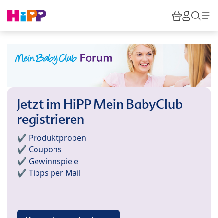
Skip to main content
Warenkor
HiPP M
Such
Jetzt im HiPP Mein BabyClub
registrieren
✔️ Produktproben
✔️ Coupons
✔️ Gewinnspiele
✔️ Tipps per Mail