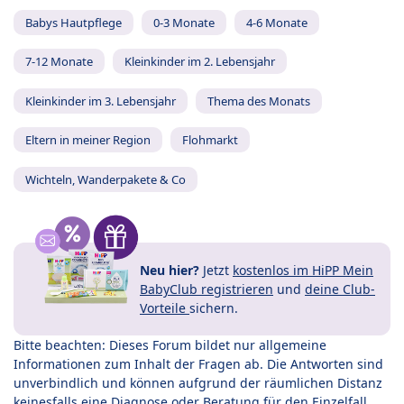
Babys Hautpflege
0-3 Monate
4-6 Monate
7-12 Monate
Kleinkinder im 2. Lebensjahr
Kleinkinder im 3. Lebensjahr
Thema des Monats
Eltern in meiner Region
Flohmarkt
Wichteln, Wanderpakete & Co
Neu hier?
Jetzt
kostenlos im HiPP Mein
BabyClub registrieren
und
deine Club-
Vorteile
sichern.
Bitte beachten: Dieses Forum bildet nur allgemeine
Informationen zum Inhalt der Fragen ab. Die Antworten sind
unverbindlich und können aufgrund der räumlichen Distanz
keinesfalls eine Diagnose oder Beratung für den Einzelfall