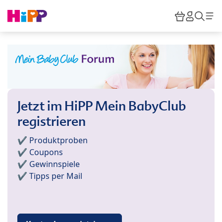
Skip to main content
Warenkor
HiPP M
Such
Jetzt im HiPP Mein BabyClub
registrieren
✔️ Produktproben
✔️ Coupons
✔️ Gewinnspiele
✔️ Tipps per Mail