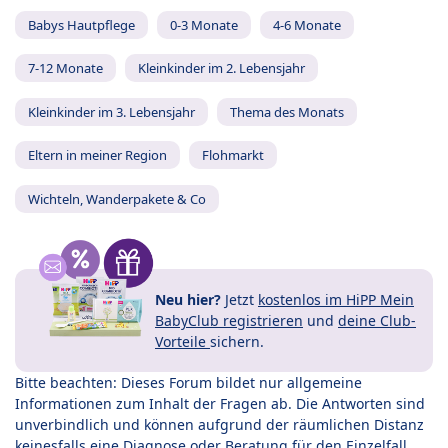
Babys Hautpflege
0-3 Monate
4-6 Monate
7-12 Monate
Kleinkinder im 2. Lebensjahr
Kleinkinder im 3. Lebensjahr
Thema des Monats
Eltern in meiner Region
Flohmarkt
Wichteln, Wanderpakete & Co
Neu hier?
Jetzt
kostenlos im HiPP Mein
BabyClub registrieren
und
deine Club-
Vorteile
sichern.
Bitte beachten: Dieses Forum bildet nur allgemeine
Informationen zum Inhalt der Fragen ab. Die Antworten sind
unverbindlich und können aufgrund der räumlichen Distanz
keinesfalls eine Diagnose oder Beratung für den Einzelfall