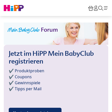
Skip to main content
Warenkor
HiPP M
Such
Jetzt im HiPP Mein BabyClub
registrieren
✔️ Produktproben
✔️ Coupons
✔️ Gewinnspiele
✔️ Tipps per Mail