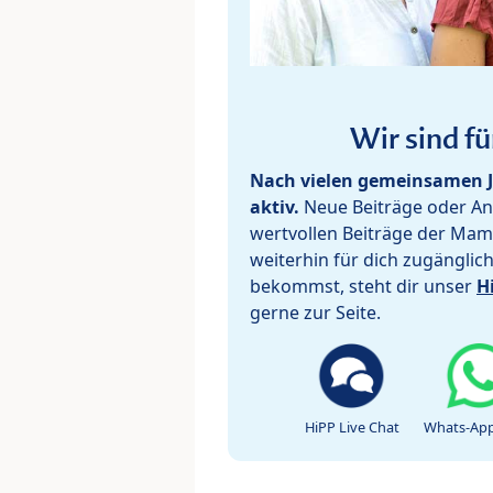
Wir sind fü
Nach vielen gemeinsamen J
aktiv.
Neue Beiträge oder Ant
wertvollen Beiträge der Mam
weiterhin für dich zugänglic
bekommst, steht dir unser
H
gerne zur Seite.
HiPP Live Chat
Whats-App