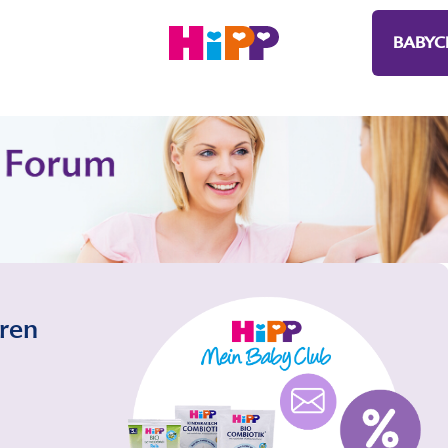
BABYC
eren