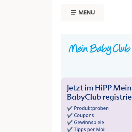
Skip to main content
MENU
Jetzt im HiPP Mein
BabyClub registri
✔️ Produktproben
✔️ Coupons
✔️ Gewinnspiele
✔️ Tipps per Mail