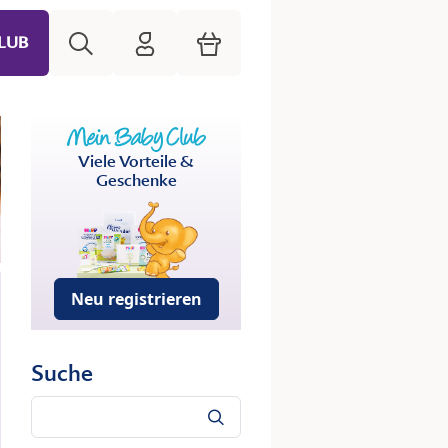
Suche
HiPP Mein Babyclub
Warenkorb
LUB
Viele Vorteile &
Geschenke
Neu registrieren
Suche
Suche