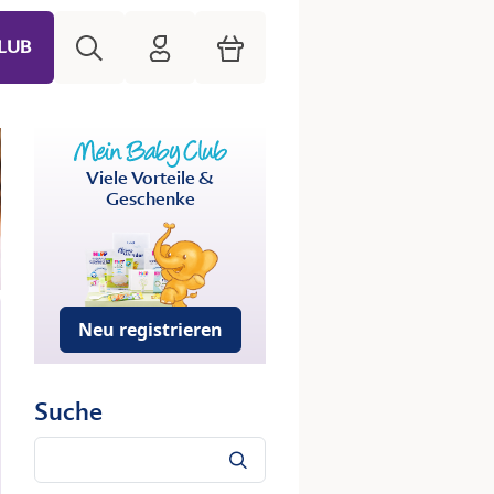
Suche
HiPP Mein Babyclub
Warenkorb
LUB
Viele Vorteile &
Geschenke
Neu registrieren
Suche
Suche