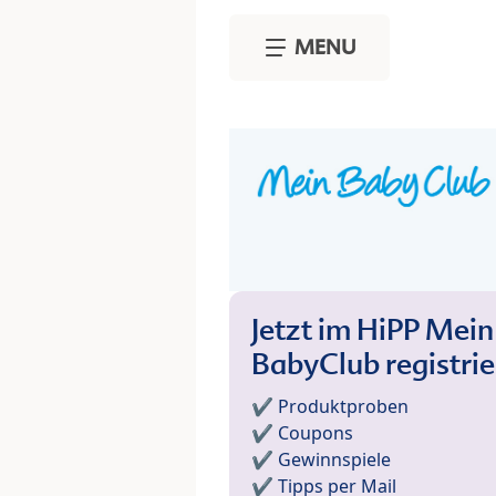
Skip to main content
MENU
Jetzt im HiPP Mein
BabyClub registri
✔️ Produktproben
✔️ Coupons
✔️ Gewinnspiele
✔️ Tipps per Mail