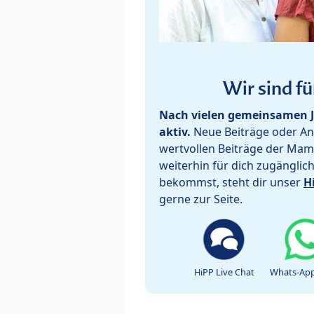
Wir sind fü
Nach vielen gemeinsamen J
aktiv.
Neue Beiträge oder Ant
wertvollen Beiträge der Mam
weiterhin für dich zugänglic
bekommst, steht dir unser
H
gerne zur Seite.
HiPP Live Chat
Whats-App