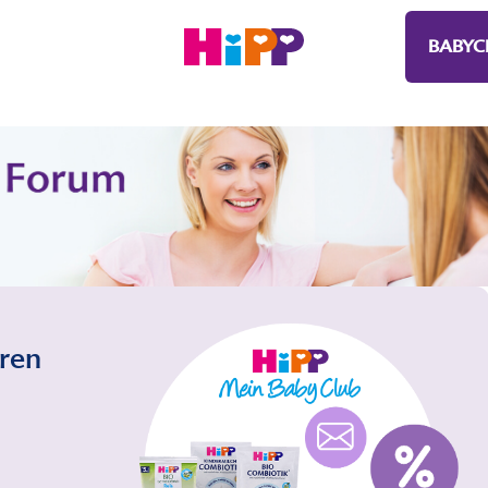
BABYC
eren