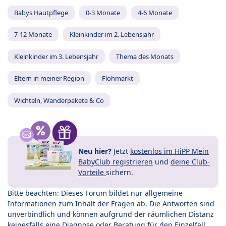
Babys Hautpflege
0-3 Monate
4-6 Monate
7-12 Monate
Kleinkinder im 2. Lebensjahr
Kleinkinder im 3. Lebensjahr
Thema des Monats
Eltern in meiner Region
Flohmarkt
Wichteln, Wanderpakete & Co
Neu hier?
Jetzt
kostenlos im HiPP Mein
BabyClub registrieren
und
deine Club-
Vorteile
sichern.
Bitte beachten: Dieses Forum bildet nur allgemeine
Informationen zum Inhalt der Fragen ab. Die Antworten sind
unverbindlich und können aufgrund der räumlichen Distanz
keinesfalls eine Diagnose oder Beratung für den Einzelfall