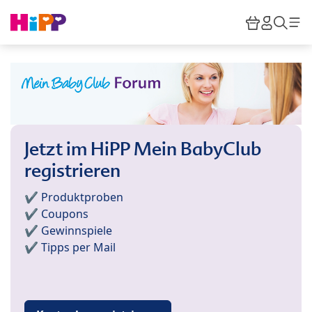
Skip to main content
Warenkor
HiPP M
Such
Jetzt im HiPP Mein BabyClub
registrieren
✔️ Produktproben
✔️ Coupons
✔️ Gewinnspiele
✔️ Tipps per Mail