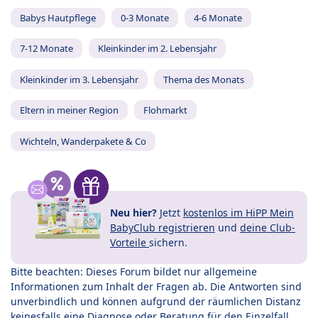
Babys Hautpflege
0-3 Monate
4-6 Monate
7-12 Monate
Kleinkinder im 2. Lebensjahr
Kleinkinder im 3. Lebensjahr
Thema des Monats
Eltern in meiner Region
Flohmarkt
Wichteln, Wanderpakete & Co
Neu hier?
Jetzt
kostenlos im HiPP Mein
BabyClub registrieren
und
deine Club-
Vorteile
sichern.
Bitte beachten: Dieses Forum bildet nur allgemeine
Informationen zum Inhalt der Fragen ab. Die Antworten sind
unverbindlich und können aufgrund der räumlichen Distanz
keinesfalls eine Diagnose oder Beratung für den Einzelfall