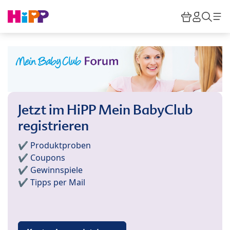
Skip to main content
Warenkor
HiPP M
Such
Jetzt im HiPP Mein BabyClub
registrieren
✔️ Produktproben
✔️ Coupons
✔️ Gewinnspiele
✔️ Tipps per Mail