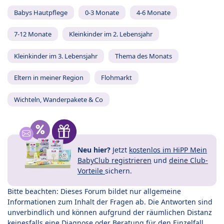
Babys Hautpflege
0-3 Monate
4-6 Monate
7-12 Monate
Kleinkinder im 2. Lebensjahr
Kleinkinder im 3. Lebensjahr
Thema des Monats
Eltern in meiner Region
Flohmarkt
Wichteln, Wanderpakete & Co
Neu hier?
Jetzt
kostenlos im HiPP Mein
BabyClub registrieren
und
deine Club-
Vorteile
sichern.
Bitte beachten: Dieses Forum bildet nur allgemeine
Informationen zum Inhalt der Fragen ab. Die Antworten sind
unverbindlich und können aufgrund der räumlichen Distanz
keinesfalls eine Diagnose oder Beratung für den Einzelfall