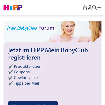
Skip to main content
Warenkor
HiPP M
Such
Jetzt im HiPP Mein BabyClub
registrieren
✔️ Produktproben
✔️ Coupons
✔️ Gewinnspiele
✔️ Tipps per Mail