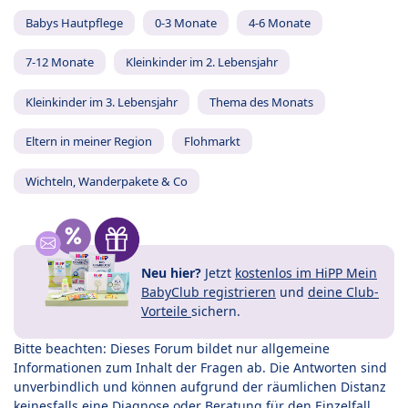
Babys Hautpflege
0-3 Monate
4-6 Monate
7-12 Monate
Kleinkinder im 2. Lebensjahr
Kleinkinder im 3. Lebensjahr
Thema des Monats
Eltern in meiner Region
Flohmarkt
Wichteln, Wanderpakete & Co
Neu hier?
Jetzt
kostenlos im HiPP Mein
BabyClub registrieren
und
deine Club-
Vorteile
sichern.
Bitte beachten: Dieses Forum bildet nur allgemeine
Informationen zum Inhalt der Fragen ab. Die Antworten sind
unverbindlich und können aufgrund der räumlichen Distanz
keinesfalls eine Diagnose oder Beratung für den Einzelfall