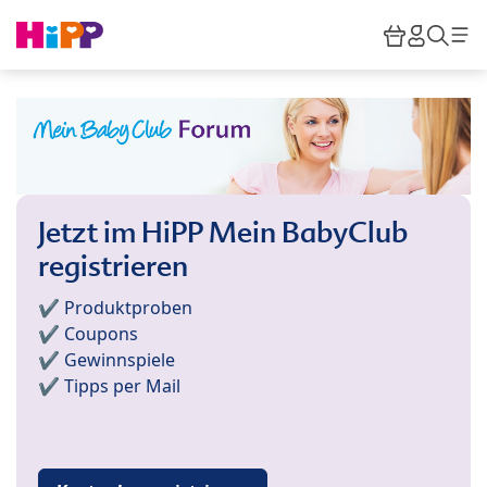
Skip to main content
Warenkor
HiPP M
Such
Jetzt im HiPP Mein BabyClub
registrieren
✔️ Produktproben
✔️ Coupons
✔️ Gewinnspiele
✔️ Tipps per Mail