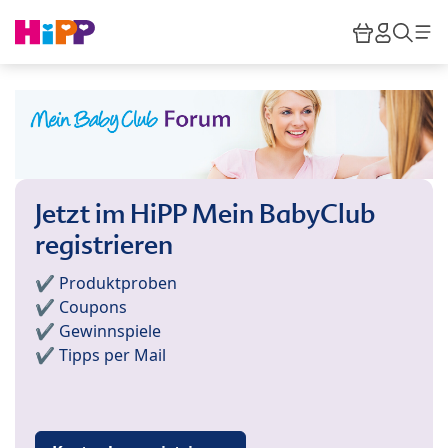
Skip to main content
Warenkor
HiPP M
Such
Jetzt im HiPP Mein BabyClub
registrieren
✔️ Produktproben
✔️ Coupons
✔️ Gewinnspiele
✔️ Tipps per Mail