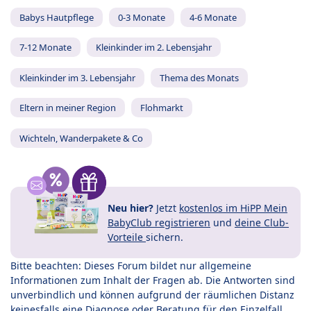
Babys Hautpflege
0-3 Monate
4-6 Monate
7-12 Monate
Kleinkinder im 2. Lebensjahr
Kleinkinder im 3. Lebensjahr
Thema des Monats
Eltern in meiner Region
Flohmarkt
Wichteln, Wanderpakete & Co
Neu hier?
Jetzt
kostenlos im HiPP Mein
BabyClub registrieren
und
deine Club-
Vorteile
sichern.
Bitte beachten: Dieses Forum bildet nur allgemeine
Informationen zum Inhalt der Fragen ab. Die Antworten sind
unverbindlich und können aufgrund der räumlichen Distanz
keinesfalls eine Diagnose oder Beratung für den Einzelfall