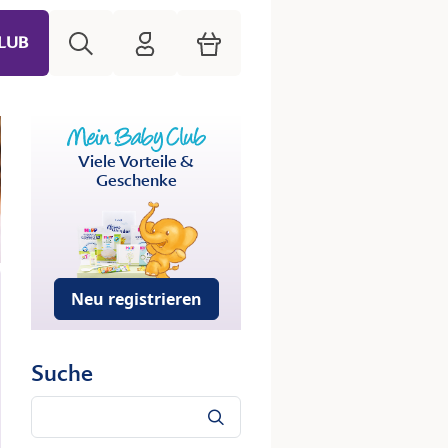
Suche
HiPP Mein Babyclub
Warenkorb
LUB
Viele Vorteile &
Geschenke
Neu registrieren
Suche
Suche