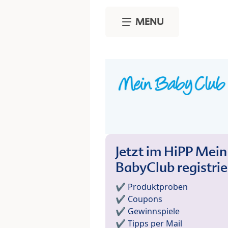
Skip to main content
MENU
Jetzt im HiPP Mein
BabyClub registri
✔️ Produktproben
✔️ Coupons
✔️ Gewinnspiele
✔️ Tipps per Mail