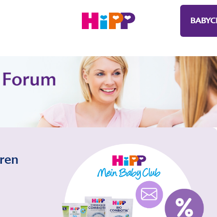
BABYC
eren