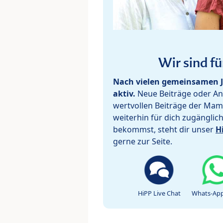
Wir sind fü
Nach vielen gemeinsamen J
aktiv.
Neue Beiträge oder Ant
wertvollen Beiträge der Mam
weiterhin für dich zugänglic
bekommst, steht dir unser
H
gerne zur Seite.
HiPP Live Chat
Whats-App