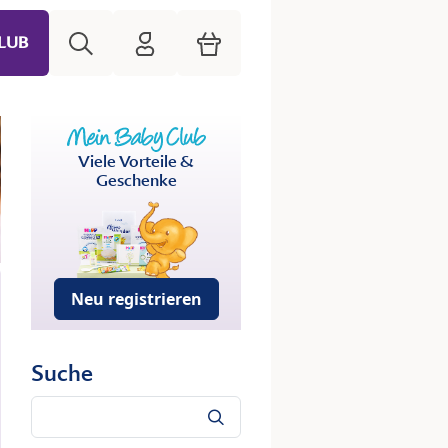
Suche
HiPP Mein Babyclub
Warenkorb
LUB
Viele Vorteile &
Geschenke
Neu registrieren
Suche
Suche