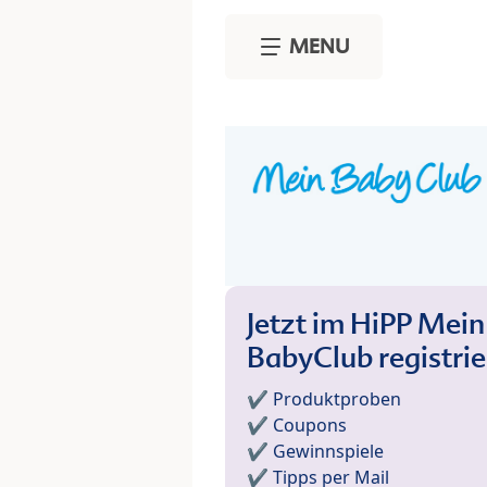
Skip to main content
MENU
Jetzt im HiPP Mein
BabyClub registri
✔️ Produktproben
✔️ Coupons
✔️ Gewinnspiele
✔️ Tipps per Mail