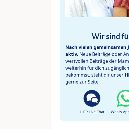
Wir sind fü
Nach vielen gemeinsamen J
aktiv.
Neue Beiträge oder Ant
wertvollen Beiträge der Mam
weiterhin für dich zugänglic
bekommst, steht dir unser
H
gerne zur Seite.
HiPP Live Chat
Whats-App