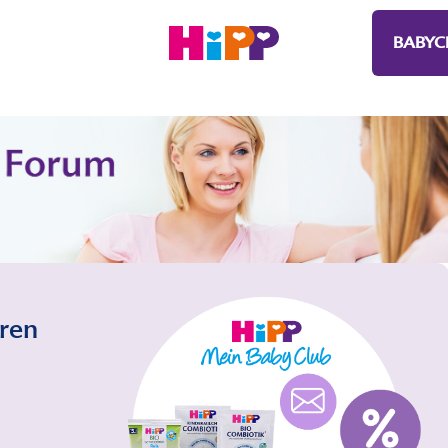
BABYC
eren