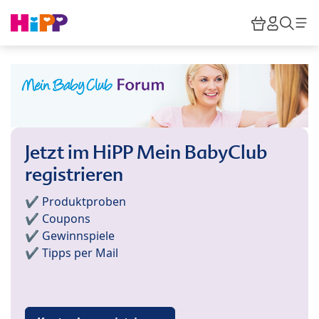
Skip to main content
Warenkor
HiPP M
Such
Jetzt im HiPP Mein BabyClub
registrieren
✔️ Produktproben
✔️ Coupons
✔️ Gewinnspiele
✔️ Tipps per Mail