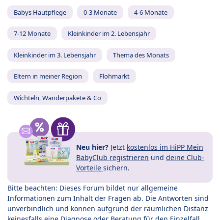
Babys Hautpflege
0-3 Monate
4-6 Monate
7-12 Monate
Kleinkinder im 2. Lebensjahr
Kleinkinder im 3. Lebensjahr
Thema des Monats
Eltern in meiner Region
Flohmarkt
Wichteln, Wanderpakete & Co
Neu hier?
Jetzt
kostenlos im HiPP Mein
BabyClub registrieren
und
deine Club-
Vorteile
sichern.
Bitte beachten: Dieses Forum bildet nur allgemeine
Informationen zum Inhalt der Fragen ab. Die Antworten sind
unverbindlich und können aufgrund der räumlichen Distanz
keinesfalls eine Diagnose oder Beratung für den Einzelfall