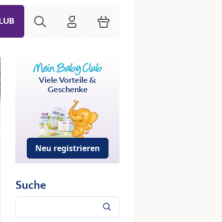
Suche
HiPP Mein Babyclub
Warenkorb
LUB
Viele Vorteile &
Geschenke
Neu registrieren
Suche
Suche