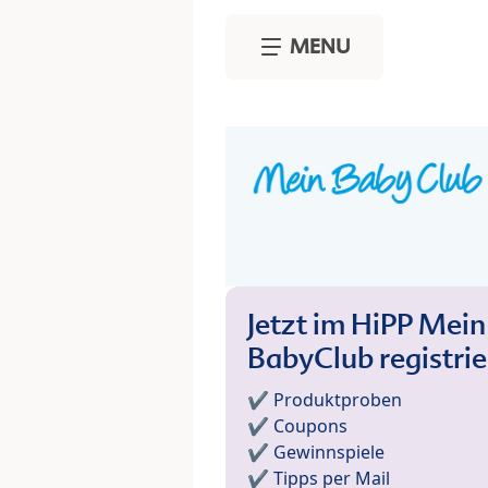
Skip to main content
MENU
Jetzt im HiPP Mein
BabyClub registri
✔️ Produktproben
✔️ Coupons
✔️ Gewinnspiele
✔️ Tipps per Mail