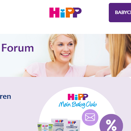
BABYC
eren