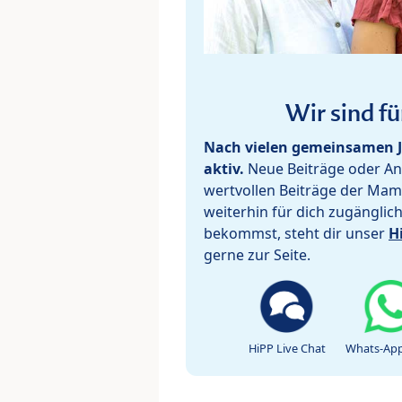
Wir sind fü
Nach vielen gemeinsamen J
aktiv.
Neue Beiträge oder Ant
wertvollen Beiträge der Mam
weiterhin für dich zugänglic
bekommst, steht dir unser
H
gerne zur Seite.
HiPP Live Chat
Whats-App