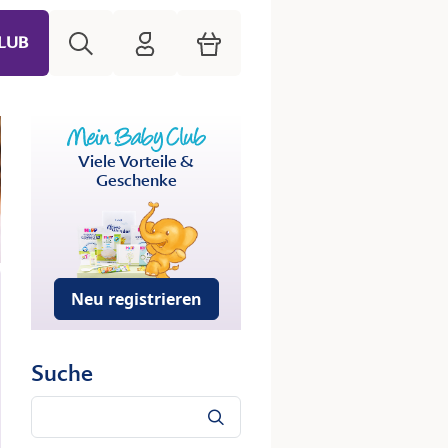
Suche
HiPP Mein Babyclub
Warenkorb
LUB
Viele Vorteile &
Geschenke
Neu registrieren
Suche
Suche