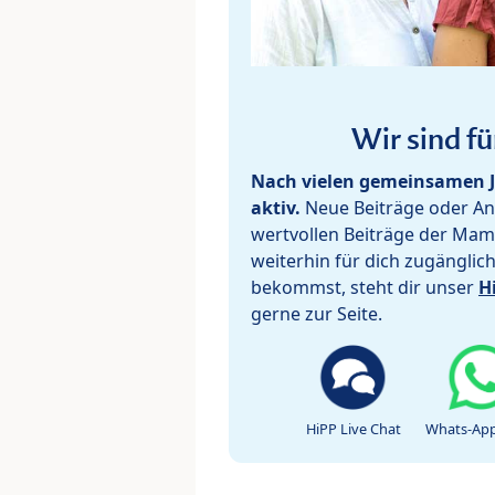
Wir sind fü
Nach vielen gemeinsamen J
aktiv.
Neue Beiträge oder Ant
wertvollen Beiträge der Mam
weiterhin für dich zugänglic
bekommst, steht dir unser
H
gerne zur Seite.
HiPP Live Chat
Whats-App