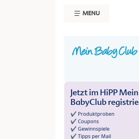
Skip to main content
MENU
Jetzt im HiPP Mein
BabyClub registri
✔️ Produktproben
✔️ Coupons
✔️ Gewinnspiele
✔️ Tipps per Mail