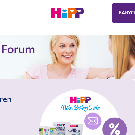
BABYC
eren