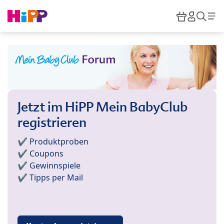
Skip to main content
Warenkor
HiPP M
Such
Jetzt im HiPP Mein BabyClub
registrieren
✔️ Produktproben
✔️ Coupons
✔️ Gewinnspiele
✔️ Tipps per Mail