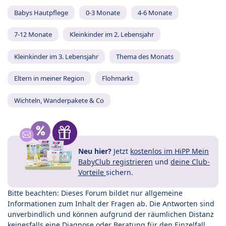
Babys Hautpflege
0-3 Monate
4-6 Monate
7-12 Monate
Kleinkinder im 2. Lebensjahr
Kleinkinder im 3. Lebensjahr
Thema des Monats
Eltern in meiner Region
Flohmarkt
Wichteln, Wanderpakete & Co
Neu hier?
Jetzt
kostenlos im HiPP Mein
BabyClub registrieren
und
deine Club-
Vorteile
sichern.
Bitte beachten: Dieses Forum bildet nur allgemeine
Informationen zum Inhalt der Fragen ab. Die Antworten sind
unverbindlich und können aufgrund der räumlichen Distanz
keinesfalls eine Diagnose oder Beratung für den Einzelfall