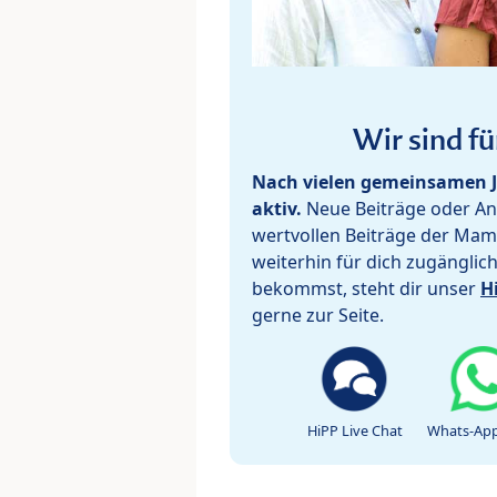
Wir sind fü
Nach vielen gemeinsamen J
aktiv.
Neue Beiträge oder Ant
wertvollen Beiträge der Mam
weiterhin für dich zugänglic
bekommst, steht dir unser
H
gerne zur Seite.
HiPP Live Chat
Whats-App