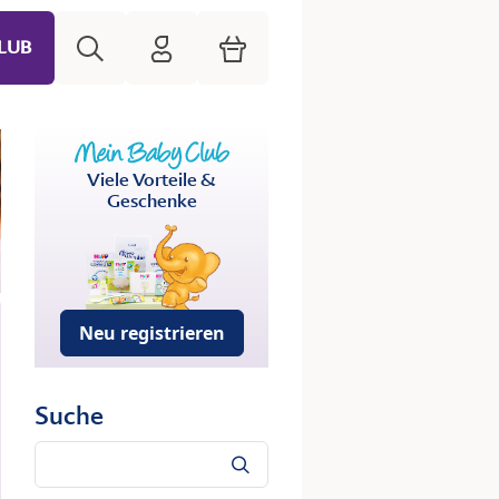
Suche
HiPP Mein Babyclub
Warenkorb
LUB
Viele Vorteile &
Geschenke
Neu registrieren
Suche
Suche