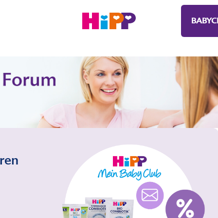
BABYC
eren