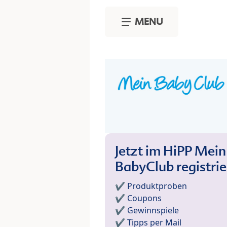
Skip to main content
MENU
Jetzt im HiPP Mein
BabyClub registri
✔️ Produktproben
✔️ Coupons
✔️ Gewinnspiele
✔️ Tipps per Mail