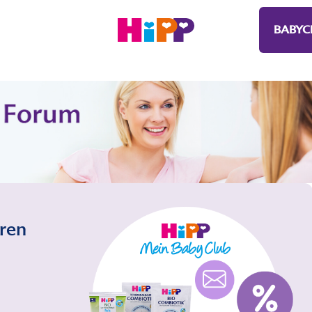
BABYC
eren