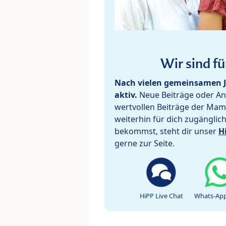
Wir sind fü
Nach vielen gemeinsamen J
aktiv.
Neue Beiträge oder Ant
wertvollen Beiträge der Mam
weiterhin für dich zugänglic
bekommst, steht dir unser
H
gerne zur Seite.
HiPP Live Chat
Whats-App