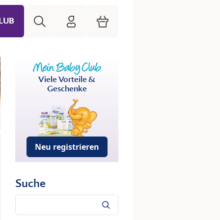
Suche
HiPP Mein Babyclub
Warenkorb
LUB
Viele Vorteile &
Geschenke
Neu registrieren
Suche
Suche