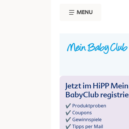
Skip to main content
MENU
Jetzt im HiPP Mein
BabyClub registri
✔️ Produktproben
✔️ Coupons
✔️ Gewinnspiele
✔️ Tipps per Mail