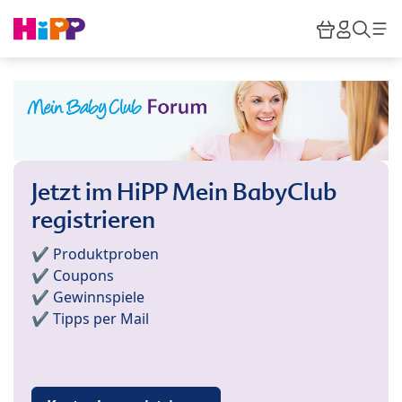
Skip to main content
Warenkor
HiPP M
Such
Jetzt im HiPP Mein BabyClub
registrieren
✔️ Produktproben
✔️ Coupons
✔️ Gewinnspiele
✔️ Tipps per Mail