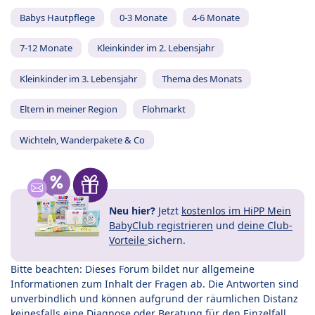
Babys Hautpflege
0-3 Monate
4-6 Monate
7-12 Monate
Kleinkinder im 2. Lebensjahr
Kleinkinder im 3. Lebensjahr
Thema des Monats
Eltern in meiner Region
Flohmarkt
Wichteln, Wanderpakete & Co
Neu hier?
Jetzt
kostenlos im HiPP Mein
BabyClub registrieren
und
deine Club-
Vorteile
sichern.
Bitte beachten: Dieses Forum bildet nur allgemeine
Informationen zum Inhalt der Fragen ab. Die Antworten sind
unverbindlich und können aufgrund der räumlichen Distanz
keinesfalls eine Diagnose oder Beratung für den Einzelfall