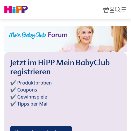
Skip to main content
Warenkor
HiPP M
Such
Jetzt im HiPP Mein BabyClub
registrieren
✔️ Produktproben
✔️ Coupons
✔️ Gewinnspiele
✔️ Tipps per Mail