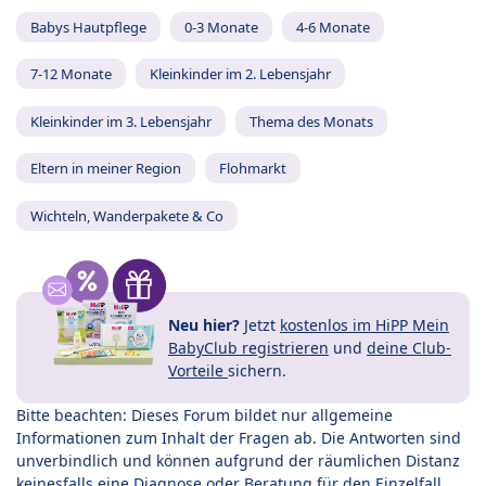
Babys Hautpflege
0-3 Monate
4-6 Monate
7-12 Monate
Kleinkinder im 2. Lebensjahr
Kleinkinder im 3. Lebensjahr
Thema des Monats
Eltern in meiner Region
Flohmarkt
Wichteln, Wanderpakete & Co
Neu hier?
Jetzt
kostenlos im HiPP Mein
BabyClub registrieren
und
deine Club-
Vorteile
sichern.
Bitte beachten: Dieses Forum bildet nur allgemeine
Informationen zum Inhalt der Fragen ab. Die Antworten sind
unverbindlich und können aufgrund der räumlichen Distanz
keinesfalls eine Diagnose oder Beratung für den Einzelfall