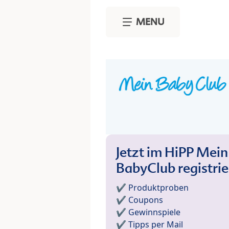
Skip to main content
MENU
Jetzt im HiPP Mein
BabyClub registri
✔️ Produktproben
✔️ Coupons
✔️ Gewinnspiele
✔️ Tipps per Mail