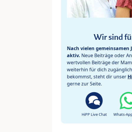
Wir sind fü
Nach vielen gemeinsamen J
aktiv.
Neue Beiträge oder Ant
wertvollen Beiträge der Mam
weiterhin für dich zugänglic
bekommst, steht dir unser
H
gerne zur Seite.
HiPP Live Chat
Whats-App