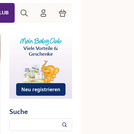
Suche
HiPP Mein Babyclub
Warenkorb
LUB
Viele Vorteile &
Geschenke
Neu registrieren
Suche
Suche