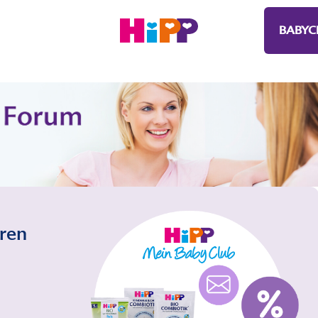
BABYC
eren