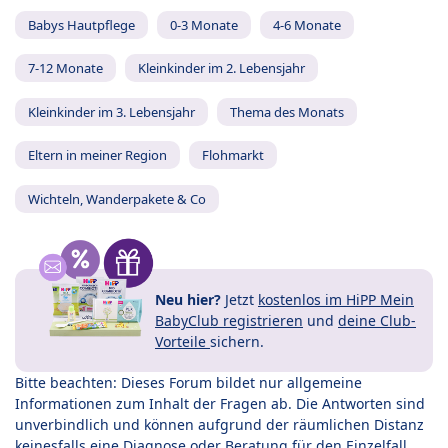
Babys Hautpflege
0-3 Monate
4-6 Monate
7-12 Monate
Kleinkinder im 2. Lebensjahr
Kleinkinder im 3. Lebensjahr
Thema des Monats
Eltern in meiner Region
Flohmarkt
Wichteln, Wanderpakete & Co
Neu hier?
Jetzt
kostenlos im HiPP Mein
BabyClub registrieren
und
deine Club-
Vorteile
sichern.
Bitte beachten: Dieses Forum bildet nur allgemeine
Informationen zum Inhalt der Fragen ab. Die Antworten sind
unverbindlich und können aufgrund der räumlichen Distanz
keinesfalls eine Diagnose oder Beratung für den Einzelfall