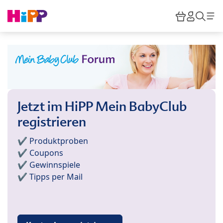
Skip to main content
Warenkor
HiPP M
Such
Jetzt im HiPP Mein BabyClub
registrieren
✔️ Produktproben
✔️ Coupons
✔️ Gewinnspiele
✔️ Tipps per Mail