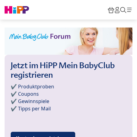
Skip to main content
Warenkor
HiPP M
Such
Jetzt im HiPP Mein BabyClub
registrieren
✔️ Produktproben
✔️ Coupons
✔️ Gewinnspiele
✔️ Tipps per Mail