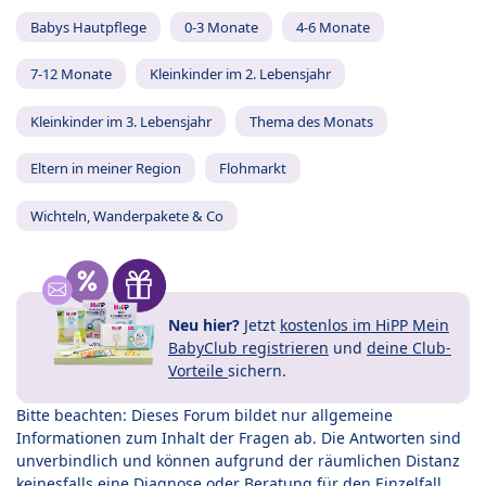
Babys Hautpflege
0-3 Monate
4-6 Monate
7-12 Monate
Kleinkinder im 2. Lebensjahr
Kleinkinder im 3. Lebensjahr
Thema des Monats
Eltern in meiner Region
Flohmarkt
Wichteln, Wanderpakete & Co
Neu hier?
Jetzt
kostenlos im HiPP Mein
BabyClub registrieren
und
deine Club-
Vorteile
sichern.
Bitte beachten: Dieses Forum bildet nur allgemeine
Informationen zum Inhalt der Fragen ab. Die Antworten sind
unverbindlich und können aufgrund der räumlichen Distanz
keinesfalls eine Diagnose oder Beratung für den Einzelfall