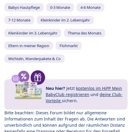
Babys Hautpflege
0-3 Monate
4-6 Monate
7-12 Monate
Kleinkinder im 2. Lebensjahr
Kleinkinder im 3. Lebensjahr
Thema des Monats
Eltern in meiner Region
Flohmarkt
Wichteln, Wanderpakete & Co
Neu hier?
Jetzt
kostenlos im HiPP Mein
BabyClub registrieren
und
deine Club-
Vorteile
sichern.
Bitte beachten: Dieses Forum bildet nur allgemeine
Informationen zum Inhalt der Fragen ab. Die Antworten sind
unverbindlich und können aufgrund der räumlichen Distanz
keinesfalls eine Diagnose oder Beratung für den Einzelfall