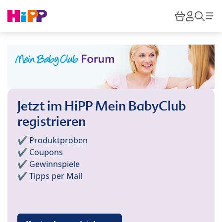
Skip to main content
Warenkor
HiPP M
Such
Jetzt im HiPP Mein BabyClub
registrieren
✔️ Produktproben
✔️ Coupons
✔️ Gewinnspiele
✔️ Tipps per Mail