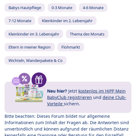
Babys Hautpflege
0-3 Monate
4-6 Monate
7-12 Monate
Kleinkinder im 2. Lebensjahr
Kleinkinder im 3. Lebensjahr
Thema des Monats
Eltern in meiner Region
Flohmarkt
Wichteln, Wanderpakete & Co
Neu hier?
Jetzt
kostenlos im HiPP Mein
BabyClub registrieren
und
deine Club-
Vorteile
sichern.
Bitte beachten: Dieses Forum bildet nur allgemeine
Informationen zum Inhalt der Fragen ab. Die Antworten sind
unverbindlich und können aufgrund der räumlichen Distanz
keinesfalls eine Diagnose oder Beratung für den Einzelfall