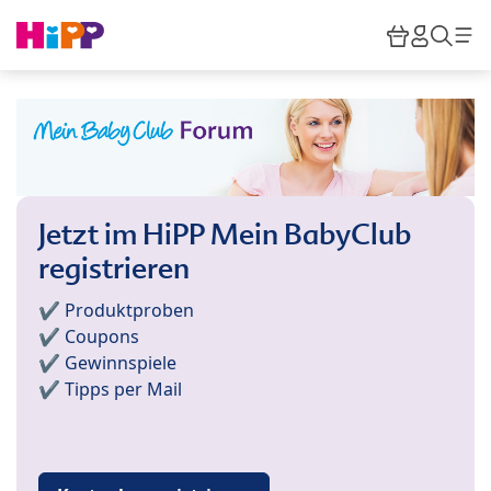
Skip to main content
Warenkor
HiPP M
Such
Jetzt im HiPP Mein BabyClub
registrieren
✔️ Produktproben
✔️ Coupons
✔️ Gewinnspiele
✔️ Tipps per Mail