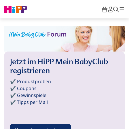
Skip to main content
Warenkor
HiPP M
Such
Jetzt im HiPP Mein BabyClub
registrieren
✔️ Produktproben
✔️ Coupons
✔️ Gewinnspiele
✔️ Tipps per Mail