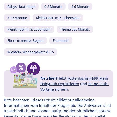
Babys Hautpflege
0-3 Monate
4-6 Monate
7-12 Monate
Kleinkinder im 2. Lebensjahr
Kleinkinder im 3. Lebensjahr
Thema des Monats
Eltern in meiner Region
Flohmarkt
Wichteln, Wanderpakete & Co
Neu hier?
Jetzt
kostenlos im HiPP Mein
BabyClub registrieren
und
deine Club-
Vorteile
sichern.
Bitte beachten: Dieses Forum bildet nur allgemeine
Informationen zum Inhalt der Fragen ab. Die Antworten sind
unverbindlich und können aufgrund der räumlichen Distanz
keinesfalls eine Diagnose oder Beratung für den Einzelfall