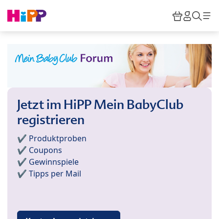
Skip to main content
Warenkor
HiPP M
Such
Jetzt im HiPP Mein BabyClub
registrieren
✔️ Produktproben
✔️ Coupons
✔️ Gewinnspiele
✔️ Tipps per Mail