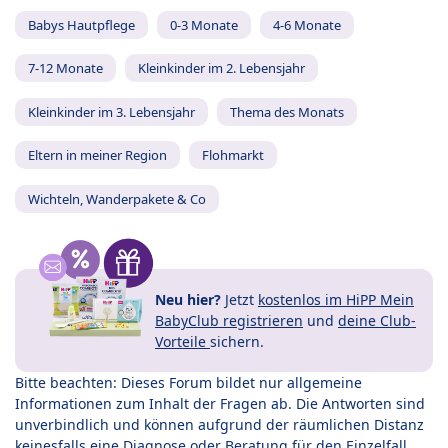
Babys Hautpflege
0-3 Monate
4-6 Monate
7-12 Monate
Kleinkinder im 2. Lebensjahr
Kleinkinder im 3. Lebensjahr
Thema des Monats
Eltern in meiner Region
Flohmarkt
Wichteln, Wanderpakete & Co
Neu hier?
Jetzt
kostenlos im HiPP Mein
BabyClub registrieren
und
deine Club-
Vorteile
sichern.
Bitte beachten: Dieses Forum bildet nur allgemeine
Informationen zum Inhalt der Fragen ab. Die Antworten sind
unverbindlich und können aufgrund der räumlichen Distanz
keinesfalls eine Diagnose oder Beratung für den Einzelfall