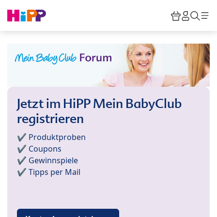
Skip to main content
Warenkor
HiPP M
Such
Jetzt im HiPP Mein BabyClub
registrieren
✔️ Produktproben
✔️ Coupons
✔️ Gewinnspiele
✔️ Tipps per Mail