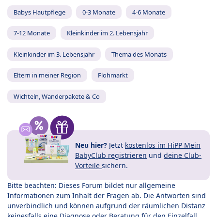
Babys Hautpflege
0-3 Monate
4-6 Monate
7-12 Monate
Kleinkinder im 2. Lebensjahr
Kleinkinder im 3. Lebensjahr
Thema des Monats
Eltern in meiner Region
Flohmarkt
Wichteln, Wanderpakete & Co
Neu hier?
Jetzt
kostenlos im HiPP Mein
BabyClub registrieren
und
deine Club-
Vorteile
sichern.
Bitte beachten: Dieses Forum bildet nur allgemeine
Informationen zum Inhalt der Fragen ab. Die Antworten sind
unverbindlich und können aufgrund der räumlichen Distanz
keinesfalls eine Diagnose oder Beratung für den Einzelfall