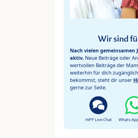
Wir sind fü
Nach vielen gemeinsamen J
aktiv.
Neue Beiträge oder Ant
wertvollen Beiträge der Mam
weiterhin für dich zugänglic
bekommst, steht dir unser
H
gerne zur Seite.
HiPP Live Chat
Whats-App