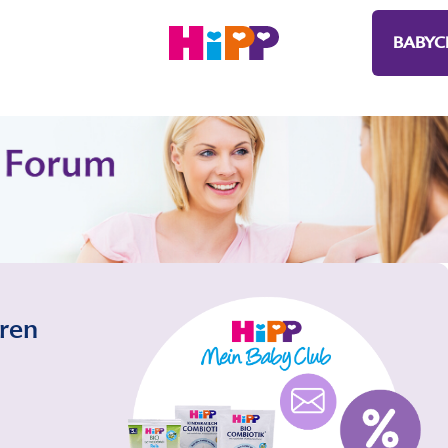
BABYC
eren