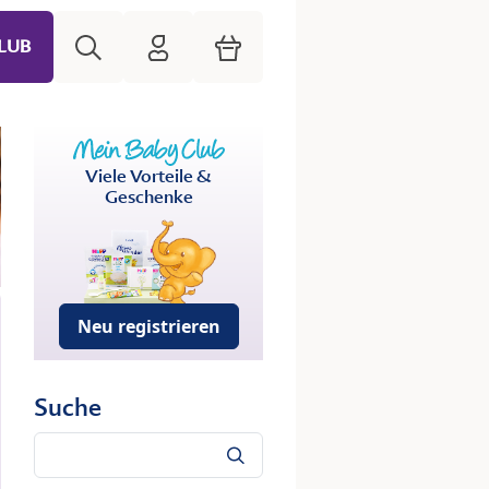
Suche
HiPP Mein Babyclub
Warenkorb
LUB
Viele Vorteile &
Geschenke
Neu registrieren
Suche
Suche