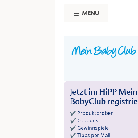
Skip to main content
MENU
Jetzt im HiPP Mein
BabyClub registri
✔️ Produktproben
✔️ Coupons
✔️ Gewinnspiele
✔️ Tipps per Mail