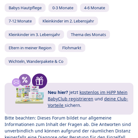
Babys Hautpflege
0-3 Monate
4-6 Monate
7-12 Monate
Kleinkinder im 2. Lebensjahr
Kleinkinder im 3. Lebensjahr
Thema des Monats
Eltern in meiner Region
Flohmarkt
Wichteln, Wanderpakete & Co
Neu hier?
Jetzt
kostenlos im HiPP Mein
BabyClub registrieren
und
deine Club-
Vorteile
sichern.
Bitte beachten: Dieses Forum bildet nur allgemeine
Informationen zum Inhalt der Fragen ab. Die Antworten sind
unverbindlich und können aufgrund der räumlichen Distanz
keinesfalls eine Diagnose oder Beratung für den Einzelfall