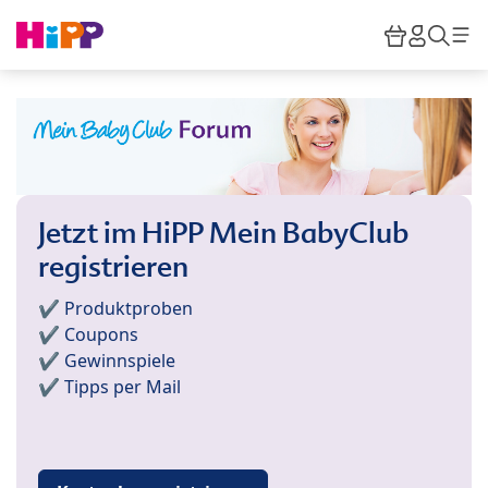
Skip to main content
Warenkor
HiPP M
Such
Jetzt im HiPP Mein BabyClub
registrieren
✔️ Produktproben
✔️ Coupons
✔️ Gewinnspiele
✔️ Tipps per Mail