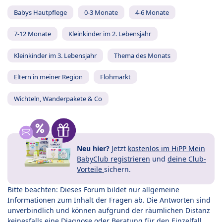
Babys Hautpflege
0-3 Monate
4-6 Monate
7-12 Monate
Kleinkinder im 2. Lebensjahr
Kleinkinder im 3. Lebensjahr
Thema des Monats
Eltern in meiner Region
Flohmarkt
Wichteln, Wanderpakete & Co
Neu hier?
Jetzt
kostenlos im HiPP Mein
BabyClub registrieren
und
deine Club-
Vorteile
sichern.
Bitte beachten: Dieses Forum bildet nur allgemeine
Informationen zum Inhalt der Fragen ab. Die Antworten sind
unverbindlich und können aufgrund der räumlichen Distanz
keinesfalls eine Diagnose oder Beratung für den Einzelfall