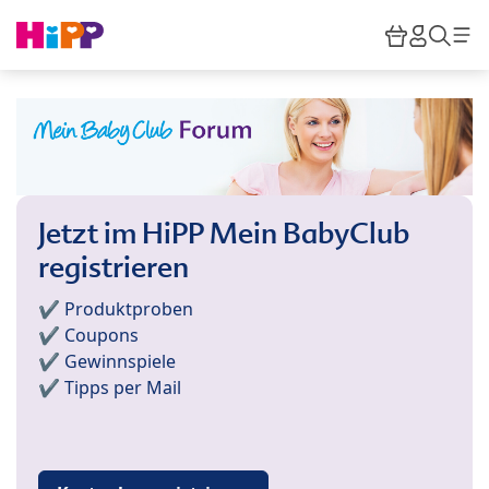
Skip to main content
Warenkor
HiPP M
Such
Jetzt im HiPP Mein BabyClub
registrieren
✔️ Produktproben
✔️ Coupons
✔️ Gewinnspiele
✔️ Tipps per Mail