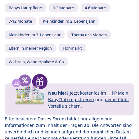
Babys Hautpflege
0-3 Monate
4-6 Monate
7-12 Monate
Kleinkinder im 2. Lebensjahr
Kleinkinder im 3. Lebensjahr
Thema des Monats
Eltern in meiner Region
Flohmarkt
Wichteln, Wanderpakete & Co
Neu hier?
Jetzt
kostenlos im HiPP Mein
BabyClub registrieren
und
deine Club-
Vorteile
sichern.
Bitte beachten: Dieses Forum bildet nur allgemeine
Informationen zum Inhalt der Fragen ab. Die Antworten sind
unverbindlich und können aufgrund der räumlichen Distanz
keinesfalls eine Diagnose oder Beratung für den Einzelfall