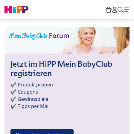
Skip to main content
Warenkor
HiPP M
Such
Jetzt im HiPP Mein BabyClub
registrieren
✔️ Produktproben
✔️ Coupons
✔️ Gewinnspiele
✔️ Tipps per Mail