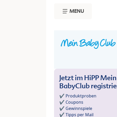
Skip to main content
MENU
Jetzt im HiPP Mein
BabyClub registri
✔️ Produktproben
✔️ Coupons
✔️ Gewinnspiele
✔️ Tipps per Mail