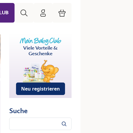
Suche
HiPP Mein Babyclub
Warenkorb
LUB
Viele Vorteile &
Geschenke
Neu registrieren
Suche
Suche