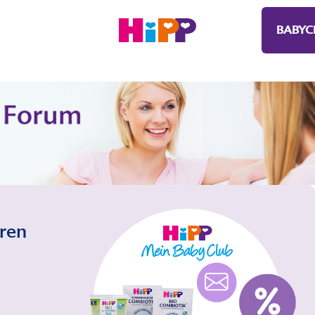
BABYC
eren