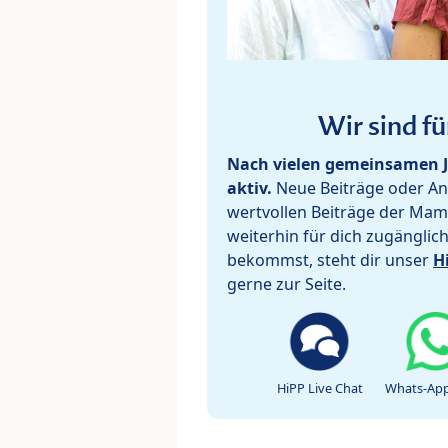
Wir sind fü
Nach vielen gemeinsamen J
aktiv.
Neue Beiträge oder Ant
wertvollen Beiträge der Mam
weiterhin für dich zugänglic
bekommst, steht dir unser
H
gerne zur Seite.
HiPP Live Chat
Whats-App