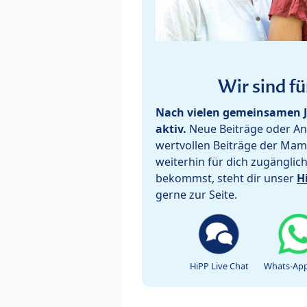
Wir sind fü
Nach vielen gemeinsamen J
aktiv.
Neue Beiträge oder Ant
wertvollen Beiträge der Mam
weiterhin für dich zugänglic
bekommst, steht dir unser
H
gerne zur Seite.
HiPP Live Chat
Whats-App