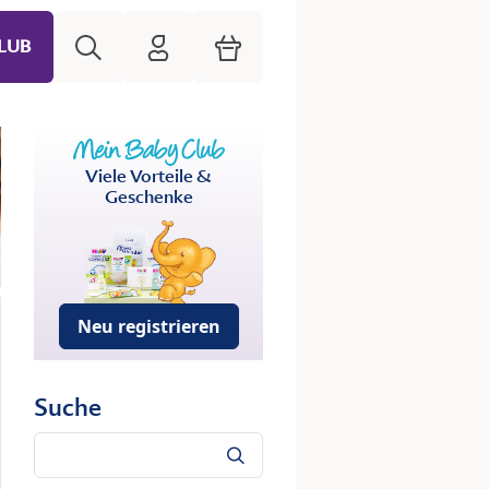
Suche
HiPP Mein Babyclub
Warenkorb
LUB
Viele Vorteile &
Geschenke
Neu registrieren
Suche
Suche