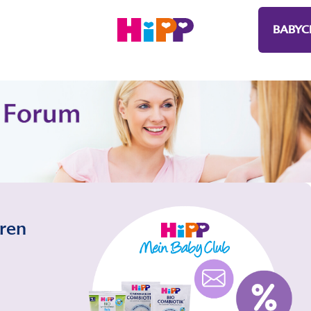
BABYC
eren