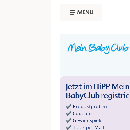
Skip to main content
MENU
Jetzt im HiPP Mein
BabyClub registri
✔️ Produktproben
✔️ Coupons
✔️ Gewinnspiele
✔️ Tipps per Mail