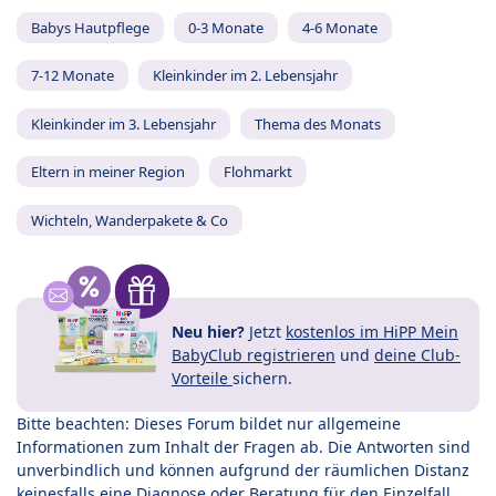
Babys Hautpflege
0-3 Monate
4-6 Monate
7-12 Monate
Kleinkinder im 2. Lebensjahr
Kleinkinder im 3. Lebensjahr
Thema des Monats
Eltern in meiner Region
Flohmarkt
Wichteln, Wanderpakete & Co
Neu hier?
Jetzt
kostenlos im HiPP Mein
BabyClub registrieren
und
deine Club-
Vorteile
sichern.
Bitte beachten: Dieses Forum bildet nur allgemeine
Informationen zum Inhalt der Fragen ab. Die Antworten sind
unverbindlich und können aufgrund der räumlichen Distanz
keinesfalls eine Diagnose oder Beratung für den Einzelfall