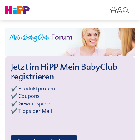
Skip to main content
Warenkor
HiPP M
Such
Jetzt im HiPP Mein BabyClub
registrieren
✔️ Produktproben
✔️ Coupons
✔️ Gewinnspiele
✔️ Tipps per Mail