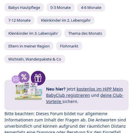
Babys Hautpflege
0-3 Monate
4-6 Monate
7-12 Monate
Kleinkinder im 2. Lebensjahr
Kleinkinder im 3. Lebensjahr
Thema des Monats
Eltern in meiner Region
Flohmarkt
Wichteln, Wanderpakete & Co
Neu hier?
Jetzt
kostenlos im HiPP Mein
BabyClub registrieren
und
deine Club-
Vorteile
sichern.
Bitte beachten: Dieses Forum bildet nur allgemeine
Informationen zum Inhalt der Fragen ab. Die Antworten sind
unverbindlich und können aufgrund der räumlichen Distanz
keinesfalls eine Diagnose oder Beratung für den Einzelfall