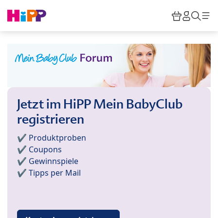
Skip to main content
Warenkor
HiPP M
Such
Jetzt im HiPP Mein BabyClub
registrieren
✔️ Produktproben
✔️ Coupons
✔️ Gewinnspiele
✔️ Tipps per Mail