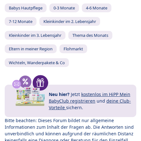
Babys Hautpflege
0-3 Monate
4-6 Monate
7-12 Monate
Kleinkinder im 2. Lebensjahr
Kleinkinder im 3. Lebensjahr
Thema des Monats
Eltern in meiner Region
Flohmarkt
Wichteln, Wanderpakete & Co
Neu hier?
Jetzt
kostenlos im HiPP Mein
BabyClub registrieren
und
deine Club-
Vorteile
sichern.
Bitte beachten: Dieses Forum bildet nur allgemeine
Informationen zum Inhalt der Fragen ab. Die Antworten sind
unverbindlich und können aufgrund der räumlichen Distanz
keinesfalls eine Diagnose oder Beratung für den Einzelfall