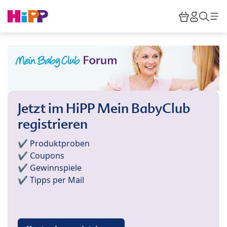
Skip to main content
Warenkor
HiPP M
Such
Jetzt im HiPP Mein BabyClub
registrieren
✔️ Produktproben
✔️ Coupons
✔️ Gewinnspiele
✔️ Tipps per Mail