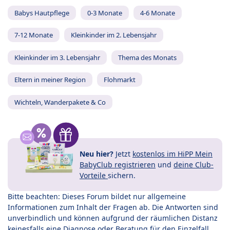
Babys Hautpflege
0-3 Monate
4-6 Monate
7-12 Monate
Kleinkinder im 2. Lebensjahr
Kleinkinder im 3. Lebensjahr
Thema des Monats
Eltern in meiner Region
Flohmarkt
Wichteln, Wanderpakete & Co
Neu hier?
Jetzt
kostenlos im HiPP Mein
BabyClub registrieren
und
deine Club-
Vorteile
sichern.
Bitte beachten: Dieses Forum bildet nur allgemeine
Informationen zum Inhalt der Fragen ab. Die Antworten sind
unverbindlich und können aufgrund der räumlichen Distanz
keinesfalls eine Diagnose oder Beratung für den Einzelfall