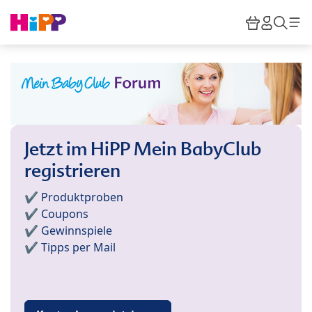
Skip to main content
Warenkor
HiPP M
Such
Jetzt im HiPP Mein BabyClub
registrieren
✔️ Produktproben
✔️ Coupons
✔️ Gewinnspiele
✔️ Tipps per Mail