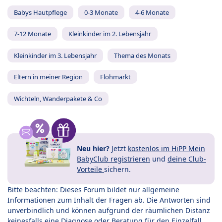
Babys Hautpflege
0-3 Monate
4-6 Monate
7-12 Monate
Kleinkinder im 2. Lebensjahr
Kleinkinder im 3. Lebensjahr
Thema des Monats
Eltern in meiner Region
Flohmarkt
Wichteln, Wanderpakete & Co
Neu hier?
Jetzt
kostenlos im HiPP Mein
BabyClub registrieren
und
deine Club-
Vorteile
sichern.
Bitte beachten: Dieses Forum bildet nur allgemeine
Informationen zum Inhalt der Fragen ab. Die Antworten sind
unverbindlich und können aufgrund der räumlichen Distanz
keinesfalls eine Diagnose oder Beratung für den Einzelfall