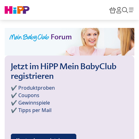
Skip to main content
Warenkor
HiPP M
Such
Jetzt im HiPP Mein BabyClub
registrieren
✔️ Produktproben
✔️ Coupons
✔️ Gewinnspiele
✔️ Tipps per Mail