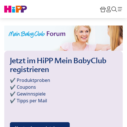
Skip to main content
Warenkor
HiPP M
Such
Jetzt im HiPP Mein BabyClub
registrieren
✔️ Produktproben
✔️ Coupons
✔️ Gewinnspiele
✔️ Tipps per Mail