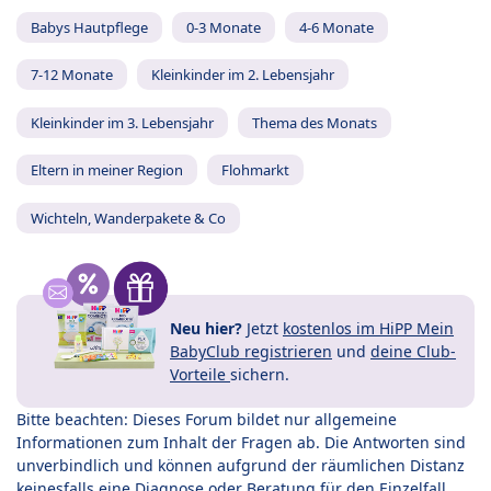
Babys Hautpflege
0-3 Monate
4-6 Monate
7-12 Monate
Kleinkinder im 2. Lebensjahr
Kleinkinder im 3. Lebensjahr
Thema des Monats
Eltern in meiner Region
Flohmarkt
Wichteln, Wanderpakete & Co
Neu hier?
Jetzt
kostenlos im HiPP Mein
BabyClub registrieren
und
deine Club-
Vorteile
sichern.
Bitte beachten: Dieses Forum bildet nur allgemeine
Informationen zum Inhalt der Fragen ab. Die Antworten sind
unverbindlich und können aufgrund der räumlichen Distanz
keinesfalls eine Diagnose oder Beratung für den Einzelfall