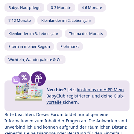
Babys Hautpflege
0-3 Monate
4-6 Monate
7-12 Monate
Kleinkinder im 2. Lebensjahr
Kleinkinder im 3. Lebensjahr
Thema des Monats
Eltern in meiner Region
Flohmarkt
Wichteln, Wanderpakete & Co
Neu hier?
Jetzt
kostenlos im HiPP Mein
BabyClub registrieren
und
deine Club-
Vorteile
sichern.
Bitte beachten: Dieses Forum bildet nur allgemeine
Informationen zum Inhalt der Fragen ab. Die Antworten sind
unverbindlich und können aufgrund der räumlichen Distanz
keinesfalls eine Diagnose oder Beratung für den Einzelfall