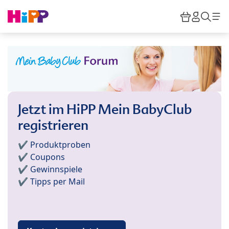
Skip to main content
Warenkor
HiPP M
Such
Jetzt im HiPP Mein BabyClub
registrieren
✔️ Produktproben
✔️ Coupons
✔️ Gewinnspiele
✔️ Tipps per Mail