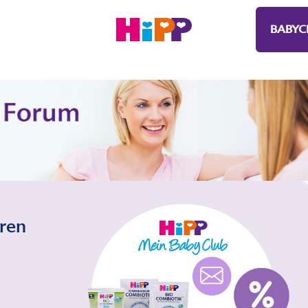
BABYC
eren