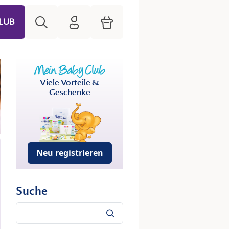
Suche
HiPP Mein Babyclub
Warenkorb
LUB
Viele Vorteile &
Geschenke
Neu registrieren
Suche
Suche