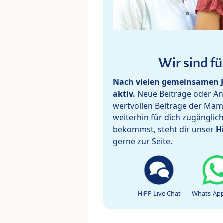
Wir sind fü
Nach vielen gemeinsamen J
aktiv.
Neue Beiträge oder Ant
wertvollen Beiträge der Mam
weiterhin für dich zugänglic
bekommst, steht dir unser
H
gerne zur Seite.
HiPP Live Chat
Whats-App