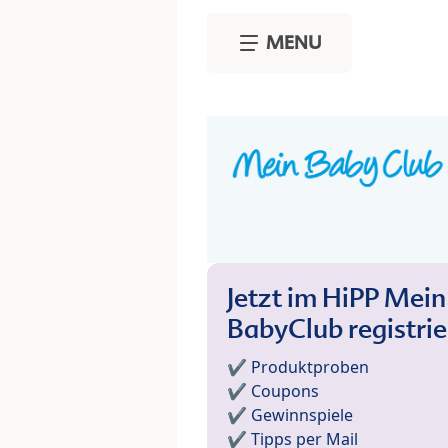
Skip to main content
MENU
Jetzt im HiPP Mein
BabyClub registri
✔️ Produktproben
✔️ Coupons
✔️ Gewinnspiele
✔️ Tipps per Mail