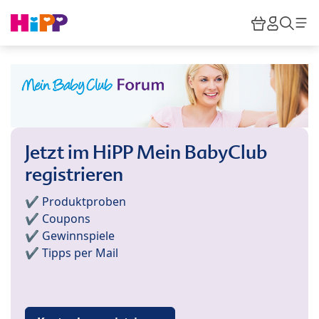
Skip to main content
Warenkor
HiPP M
Such
Jetzt im HiPP Mein BabyClub
registrieren
✔️ Produktproben
✔️ Coupons
✔️ Gewinnspiele
✔️ Tipps per Mail