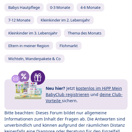
Babys Hautpflege
0-3 Monate
4-6 Monate
7-12 Monate
Kleinkinder im 2. Lebensjahr
Kleinkinder im 3. Lebensjahr
Thema des Monats
Eltern in meiner Region
Flohmarkt
Wichteln, Wanderpakete & Co
Neu hier?
Jetzt
kostenlos im HiPP Mein
BabyClub registrieren
und
deine Club-
Vorteile
sichern.
Bitte beachten: Dieses Forum bildet nur allgemeine
Informationen zum Inhalt der Fragen ab. Die Antworten sind
unverbindlich und können aufgrund der räumlichen Distanz
keinesfalls eine Diagnose oder Beratung für den Einzelfall