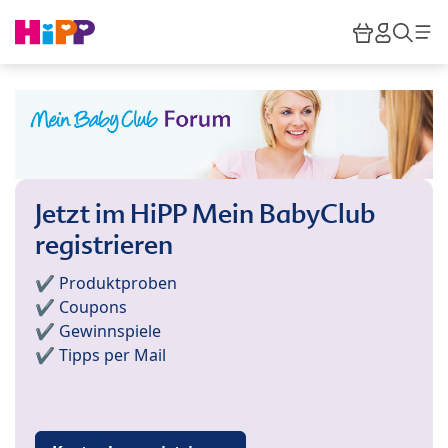
Skip to main content
Warenkor
HiPP M
Such
Jetzt im HiPP Mein BabyClub
registrieren
✔️ Produktproben
✔️ Coupons
✔️ Gewinnspiele
✔️ Tipps per Mail