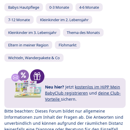
Babys Hautpflege
0-3 Monate
4-6 Monate
7-12 Monate
Kleinkinder im 2. Lebensjahr
Kleinkinder im 3. Lebensjahr
Thema des Monats
Eltern in meiner Region
Flohmarkt
Wichteln, Wanderpakete & Co
Neu hier?
Jetzt
kostenlos im HiPP Mein
BabyClub registrieren
und
deine Club-
Vorteile
sichern.
Bitte beachten: Dieses Forum bildet nur allgemeine
Informationen zum Inhalt der Fragen ab. Die Antworten sind
unverbindlich und können aufgrund der räumlichen Distanz
keinesfalls eine Diagnose oder Beratung für den Einzelfall