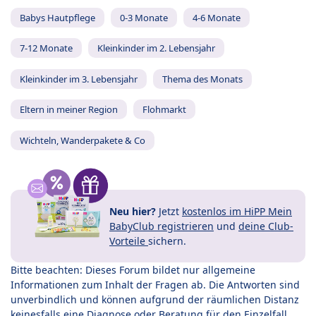
Babys Hautpflege
0-3 Monate
4-6 Monate
7-12 Monate
Kleinkinder im 2. Lebensjahr
Kleinkinder im 3. Lebensjahr
Thema des Monats
Eltern in meiner Region
Flohmarkt
Wichteln, Wanderpakete & Co
Neu hier?
Jetzt
kostenlos im HiPP Mein
BabyClub registrieren
und
deine Club-
Vorteile
sichern.
Bitte beachten: Dieses Forum bildet nur allgemeine
Informationen zum Inhalt der Fragen ab. Die Antworten sind
unverbindlich und können aufgrund der räumlichen Distanz
keinesfalls eine Diagnose oder Beratung für den Einzelfall