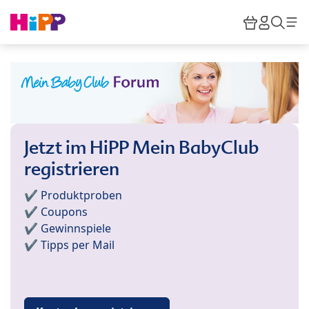
Skip to main content
Warenkor
HiPP M
Such
Jetzt im HiPP Mein BabyClub
registrieren
✔️ Produktproben
✔️ Coupons
✔️ Gewinnspiele
✔️ Tipps per Mail