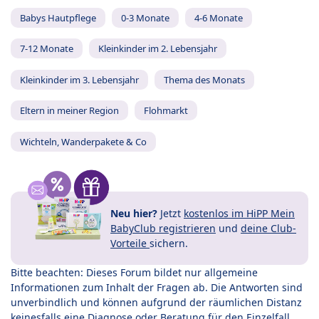
Babys Hautpflege
0-3 Monate
4-6 Monate
7-12 Monate
Kleinkinder im 2. Lebensjahr
Kleinkinder im 3. Lebensjahr
Thema des Monats
Eltern in meiner Region
Flohmarkt
Wichteln, Wanderpakete & Co
Neu hier?
Jetzt
kostenlos im HiPP Mein
BabyClub registrieren
und
deine Club-
Vorteile
sichern.
Bitte beachten: Dieses Forum bildet nur allgemeine
Informationen zum Inhalt der Fragen ab. Die Antworten sind
unverbindlich und können aufgrund der räumlichen Distanz
keinesfalls eine Diagnose oder Beratung für den Einzelfall