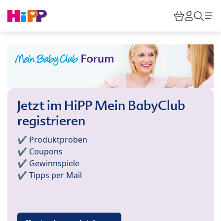
Skip to main content
Warenkor
HiPP M
Such
Jetzt im HiPP Mein BabyClub
registrieren
✔️ Produktproben
✔️ Coupons
✔️ Gewinnspiele
✔️ Tipps per Mail