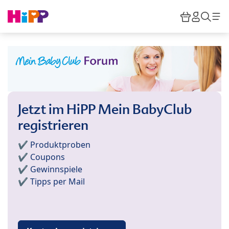
Skip to main content
Warenkor
HiPP M
Such
Jetzt im HiPP Mein BabyClub
registrieren
✔️ Produktproben
✔️ Coupons
✔️ Gewinnspiele
✔️ Tipps per Mail