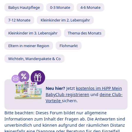
Babys Hautpflege
0-3 Monate
4-6 Monate
7-12 Monate
Kleinkinder im 2. Lebensjahr
Kleinkinder im 3. Lebensjahr
Thema des Monats
Eltern in meiner Region
Flohmarkt
Wichteln, Wanderpakete & Co
Neu hier?
Jetzt
kostenlos im HiPP Mein
BabyClub registrieren
und
deine Club-
Vorteile
sichern.
Bitte beachten: Dieses Forum bildet nur allgemeine
Informationen zum Inhalt der Fragen ab. Die Antworten sind
unverbindlich und können aufgrund der räumlichen Distanz
keinesfalls eine Diagnose oder Beratung für den Einzelfall