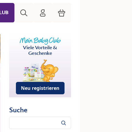
Suche
HiPP Mein Babyclub
Warenkorb
LUB
Viele Vorteile &
Geschenke
Neu registrieren
Suche
Suche