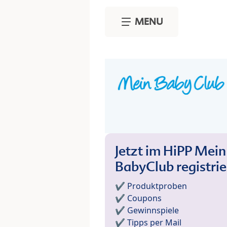
Skip to main content
MENU
Jetzt im HiPP Mein
BabyClub registri
✔️ Produktproben
✔️ Coupons
✔️ Gewinnspiele
✔️ Tipps per Mail