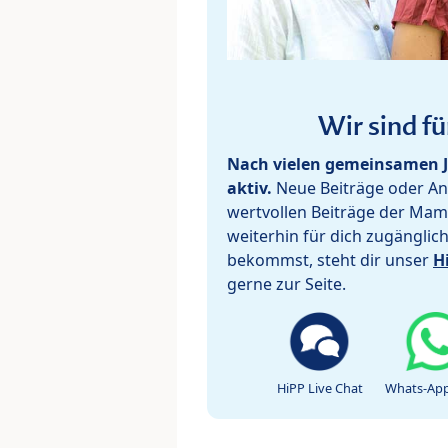
Wir sind fü
Nach vielen gemeinsamen J
aktiv.
Neue Beiträge oder Ant
wertvollen Beiträge der Mam
weiterhin für dich zugänglic
bekommst, steht dir unser
H
gerne zur Seite.
HiPP Live Chat
Whats-App