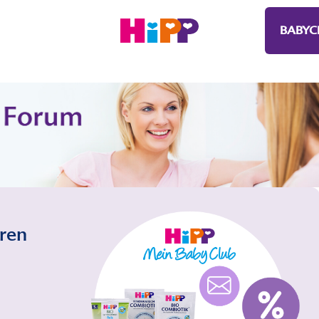
BABYC
eren