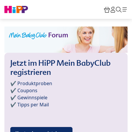
Skip to main content
Warenkor
HiPP M
Such
Jetzt im HiPP Mein BabyClub
registrieren
✔️ Produktproben
✔️ Coupons
✔️ Gewinnspiele
✔️ Tipps per Mail