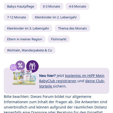
Babys Hautpflege
0-3 Monate
4-6 Monate
7-12 Monate
Kleinkinder im 2. Lebensjahr
Kleinkinder im 3. Lebensjahr
Thema des Monats
Eltern in meiner Region
Flohmarkt
Wichteln, Wanderpakete & Co
Neu hier?
Jetzt
kostenlos im HiPP Mein
BabyClub registrieren
und
deine Club-
Vorteile
sichern.
Bitte beachten: Dieses Forum bildet nur allgemeine
Informationen zum Inhalt der Fragen ab. Die Antworten sind
unverbindlich und können aufgrund der räumlichen Distanz
keinesfalls eine Diagnose oder Beratung für den Einzelfall